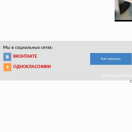
Мы в социальных сетях:
ВКОНТАКТЕ
Как заказать
ОДНОКЛАССНИКИ
Временная регистрац
С