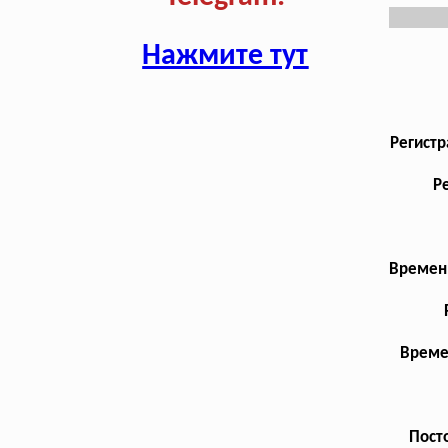
Нажмите тут
Регистр
Р
Временн
Време
Посто