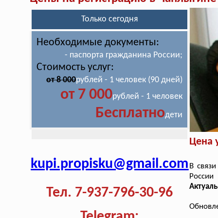
Только сегодня
Необходимые документы:
- паспорта гражданина России;
Стоимость услуг:
от 8 000
рублей - 1 человек (90 дней)
от 7 000
рублей - 1 человек
Бесплатно
дети
Цена 
kupi.propisku@gmail.com
В связи
России
Актуаль
Тел. 7-937-796-30-96
Обновле
Telegram: